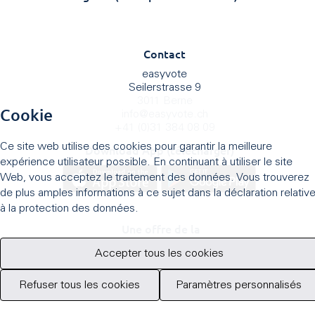
Contact
easyvote
Seilerstrasse 9
3011 Berne
Cookie
info
@
easyvote.ch
+41 (0)31 384 08 09
Ce site web utilise des cookies pour garantir la meilleure
Download App (télécharger)
expérience utilisateur possible. En continuant à utiliser le site
Web, vous acceptez le traitement des données. Vous trouverez
de plus amples informations à ce sujet dans la déclaration relativ
à la protection des données.
Une offre de la
Accepter tous les cookies
Refuser tous les cookies
Paramètres personnalisés