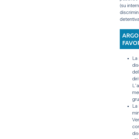
(su inte
discrimi
detentiva
ARGO
FAVO
La 
dis
del
dir
L'a
meg
gru
La 
min
Ven
com
dis