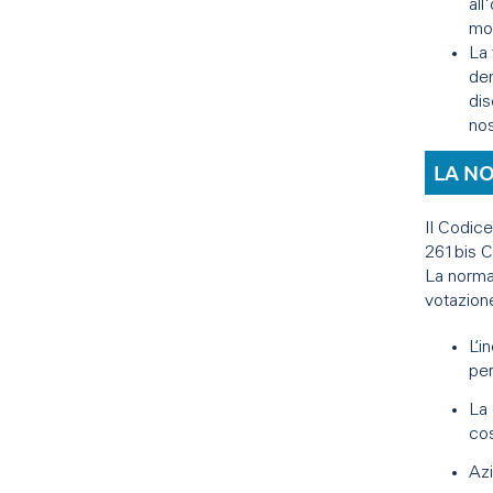
all
mod
La 
dem
dis
nos
LA N
Il Codice
261bis C
La norma 
votazion
L‘i
per
La 
cos
Azi