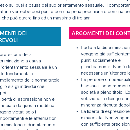
rnet o sul bus) a causa del suo orientamento sessuale. Il comport
natorio verrebbe così punito con una pena pecuniaria o con una p
 che può durare fino ad un massimo di tre anni.
MENTI DEI
ARGOMENTI DEI CON
REVOLI
L’odio e la discriminazio
vengono già sufficiente
protezione della
puniti socialmente e
criminazione a causa
giuridicamente. Non è 
l'orientamento sessuale è un
necessaria un'ulteriore 
itto fondamentale.
Le persone omosessuali
mpliamento della norma tutela
bisessuali sono membri d
lio sia gli individui che i
società a pieno titolo. L’
ppi.
votazione le dipinge co
libertà di espressione non è
minoranza ritenuta debol
acciata da questa modifica.
La libertà di espressione
gono vietati solo i
minacciata. Non vengono
portamenti e le affermazioni
con sufficiente precision
criminatorie e di incitamento