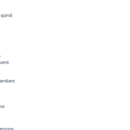
 quindi
o
uenti
amiliare
ome
l
persona