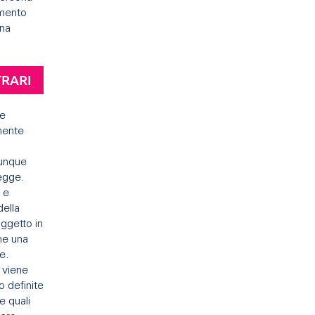
amento
ena
TRARI
ne
mente
dunque
legge.
 e
ella
oggetto in
me una
e.
 viene
 definite
e quali