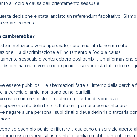
ento all'odio a causa dell'orientamento sessuale.
uesta decisione è stata lanciato un referendum facoltativo. Siamo
a votare in merito.
a cambierebbe?
tto in votazione verrà approvato, sarà ampliata la norma sulla
azione. La discriminazione e l'incitamento all'odio a causa
entamento sessuale diventerebbero così punibili. Un'affermazione 
 discriminatoria diventerebbe punibile se soddisfa tutti e tre i seg
e essere pubblica. Le affermazioni fatte all'interno della cerchia f
ella cerchia di amici non sono quindi punibili.
e essere intenzionale. Le autrici o gli autori devono aver
sapevolmente definito o trattato una persona come inferiore.
e negare a una persona i suoi diritti o deve definirla o trattarla c
eriore.
bbe ad esempio punibile rifiutare a qualcuno un servizio aperto a
(come essere serviti al ristorante) o umiliare pubblicamente una 