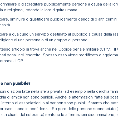
criminare o discreditare pubblicamente persone a causa della lor
ia o religione, ledendo la loro dignità umana.
are, sminuire o giustificare pubblicamente genocidi o altri crimini
manità.
are a qualcuno un servizio destinato al pubblico a causa della raz
eligione di una persona o di un gruppo di persone.
tesso articolo si trova anche nel Codice penale militare (CPM). I
reati penali nell’esercito. Spesso esso viene modificato o aggiorna
ranea al CP.
 o non punibile?
oni o azioni fatte nella sfera privata (ad esempio nella cerchia fami
chia di amici) non sono punibili. Anche le affermazioni fatte sul post
ll’interno di associazioni o al bar non sono punibili, fintanto che tutt
presenti sono in confidenza. Se però delle persone sconosciute 
ltri clienti del ristorante) sentono le affermazioni discriminatorie,