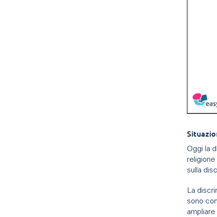
Situazio
Oggi la d
religione
sulla dis
La discri
sono comp
ampliare 