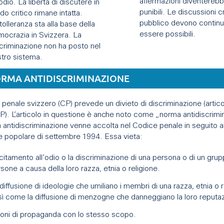
affermazioni diventereb
'odio. La libertà di discutere in
punibili. Le discussioni cr
o critico rimane intatta.
pubblico devono continu
tolleranza sta alla base della
essere possibili.
ocrazia in Svizzera. La
criminazione non ha posto nel
tro sistema.
ORMA ANTIDISCRIMINAZIONE
 penale svizzero (CP) prevede un divieto di discriminazione (artic
P). L’articolo in questione è anche noto come „norma antidiscrimin
antidiscriminazione venne accolta nel Codice penale in seguito al
e popolare di settembre 1994. Essa vieta:
ncitamento all’odio o la discriminazione di una persona o di un grup
sone a causa della loro razza, etnia o religione.
diffusione di ideologie che umiliano i membri di una razza, etnia o r
ì come la diffusione di menzogne che danneggiano la loro reputa
oni di propaganda con lo stesso scopo.