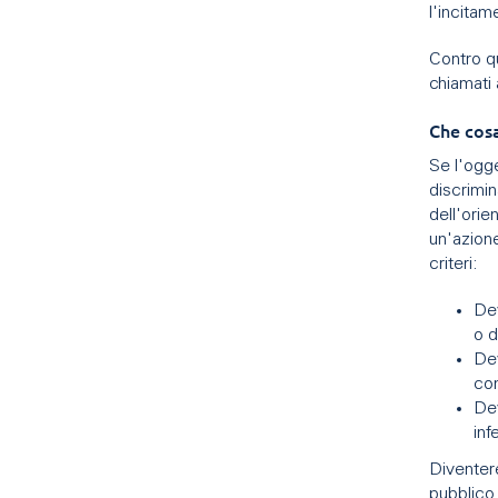
l'incitam
Contro q
chiamati 
Che cos
Se l'ogge
discrimin
dell'ori
un'azione
criteri:
Dev
o d
Dev
con
Dev
inf
Diventere
pubblico 