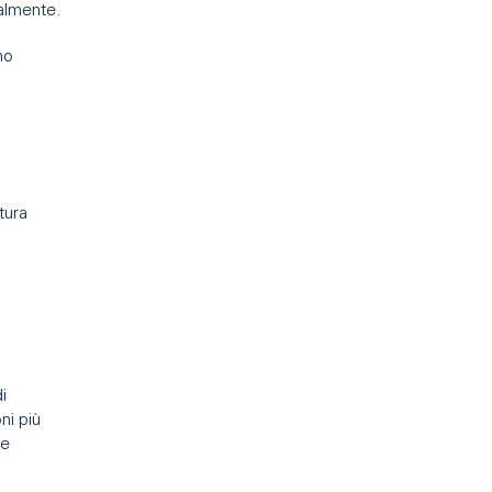
nalmente.
no
tura
i
ni più
re