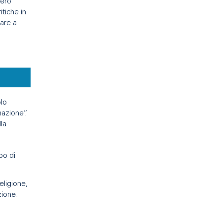
bero
itiche in
are a
olo
azione“.
la
po di
eligione,
zione.