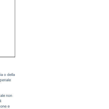
ia o della
 penale
uale non
i
ione e