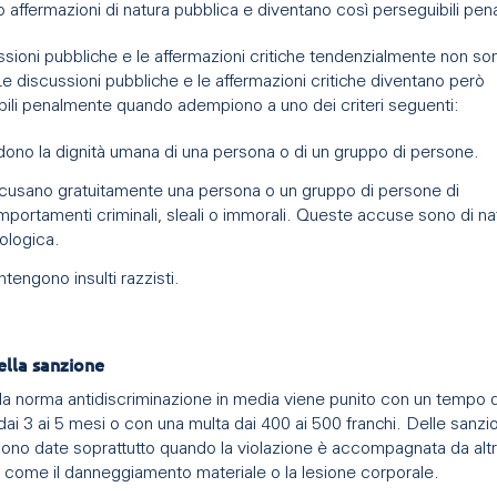
 affermazioni di natura pubblica e diventano così perseguibili pe
sioni pubbliche e le affermazioni critiche tendenzialmente non so
 Le discussioni pubbliche e le affermazioni critiche diventano però
bili penalmente quando adempiono a uno dei criteri seguenti:
ono la dignità umana di una persona o di un gruppo di persone.
usano gratuitamente una persona o un gruppo di persone di
portamenti criminali, sleali o immorali. Queste accuse sono di na
ologica.
tengono insulti razzisti.
ella sanzione
 la norma antidiscriminazione in media viene punito con un tempo d
dai 3 ai 5 mesi o con una multa dai 400 ai 500 franchi. Delle sanzio
gono date soprattutto quando la violazione è accompagnata da alt
i come il danneggiamento materiale o la lesione corporale.