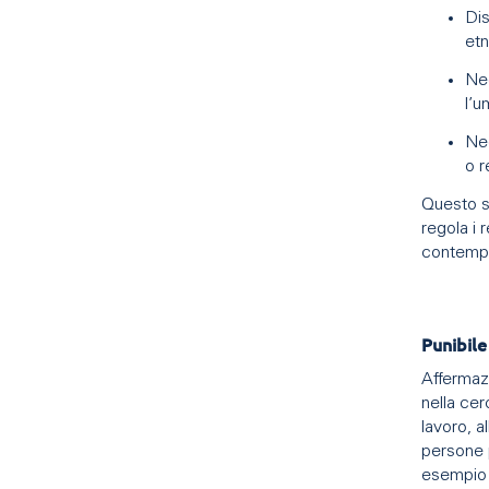
Dis
etn
Neg
l’u
Neg
o r
Questo s
regola i 
contempo
Punibile
Affermazi
nella cer
lavoro, a
persone 
esempio a