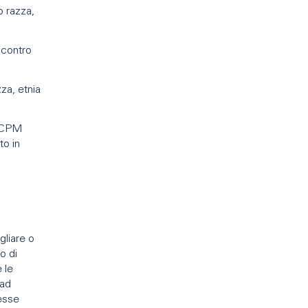
o razza,
 contro
za, etnia
l CPM
to in
gliare o
o di
e le
(ad
 esse