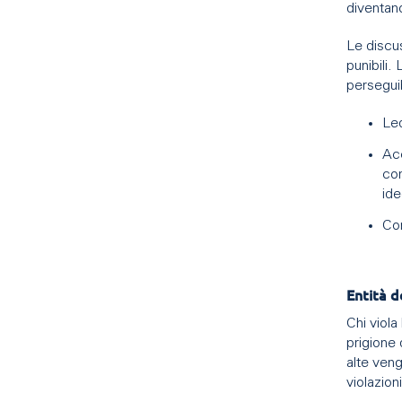
diventano
Le discus
punibili.
persegui
Led
Acc
com
ide
Con
Entità d
Chi viola
prigione 
alte ven
violazion